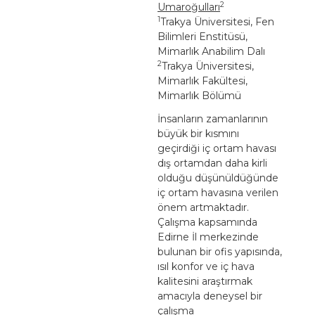
2
Umaroğulları
1
Trakya Üniversitesi, Fen
Bilimleri Enstitüsü,
Mimarlık Anabilim Dalı
2
Trakya Üniversitesi,
Mimarlık Fakültesi,
Mimarlık Bölümü
İnsanların zamanlarının
büyük bir kısmını
geçirdiği iç ortam havası
dış ortamdan daha kirli
olduğu düşünüldüğünde
iç ortam havasına verilen
önem artmaktadır.
Çalışma kapsamında
Edirne İl merkezinde
bulunan bir ofis yapısında,
ısıl konfor ve iç hava
kalitesini araştırmak
amacıyla deneysel bir
çalışma