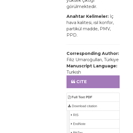
yüksek çıktığı
görülmektedir.
Anahtar Kelimeler:
İç
hava kalitesi, ısıl konfor,
partikül madde, PMV,
PPD.
Corresponding Author:
Filiz Umaroğulları, Türkiye
Manuscript Language:
Turkish
CITE
Full Text PDF
Download citation
RIS
EndNote
BibTex