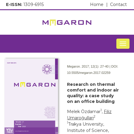
E-ISSN:
1309-6915
Home
|
Contact
Togg
Megaron. 2017; 12(1):
27-40 | DOI:
10.5505/megaron.2017.02259
Research on thermal
comfort and indoor air
quality: a case study
on an office building
1
Melek Özdamar
,
Filiz
2
Umaroğulları
1
Trakya University,
Institute of Science,