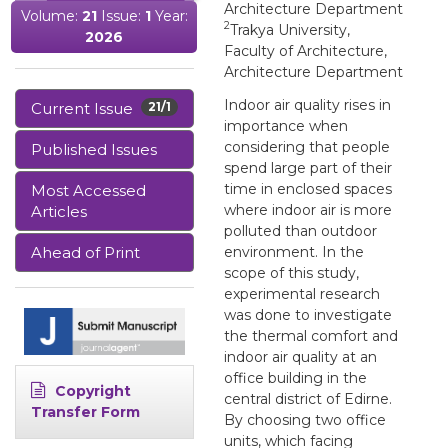
Architecture Department
Volume:
21
Issue:
1
Year:
2
Trakya University,
2026
Faculty of Architecture,
Architecture Department
Indoor air quality rises in
Current Issue
21/1
importance when
considering that people
Published Issues
spend large part of their
time in enclosed spaces
Most Accessed
where indoor air is more
Articles
polluted than outdoor
Ahead of Print
environment. In the
scope of this study,
experimental research
was done to investigate
the thermal comfort and
indoor air quality at an
office building in the
Copyright
central district of Edirne.
Transfer Form
By choosing two office
units, which facing