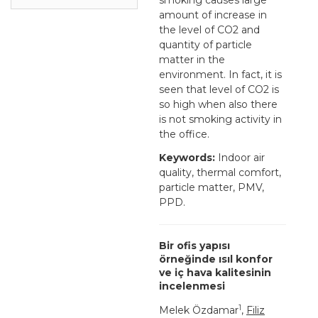
amount of increase in
the level of CO2 and
quantity of particle
matter in the
environment. In fact, it is
seen that level of CO2 is
so high when also there
is not smoking activity in
the office.
Keywords:
Indoor air
quality, thermal comfort,
particle matter, PMV,
PPD.
Bir ofis yapısı
örneğinde ısıl konfor
ve iç hava kalitesinin
incelenmesi
1
Melek Özdamar
,
Filiz