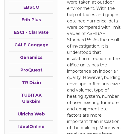
were taken at outdoor
EBSCO
environment. With the
help of tables and graphs,
Erih Plus
obtained numerical data
were compared with limit
ESCI - Clarivate
values of ASHRAE
Standard 55. As the result
GALE Cengage
of investigation, it is
understood that
Genamics
insolation direction of the
office units has the
ProQuest
importance on indoor air
quality. However, building
TR Dizin
envelope, office area size
and volume, type of
TUBITAK
heating system, number
Ulakbim
of user, existing furniture
and equipment etc.
Ulrichs Web
factors are more
important than insolation
IdealOnline
of the building. Moreover,
smoking causes large