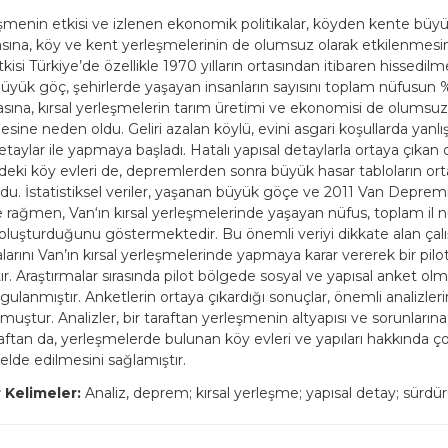
şmenin etkisi ve izlenen ekonomik politikalar, köyden kente büy
ına, köy ve kent yerleşmelerinin de olumsuz olarak etkilenmesi
isi Türkiye’de özellikle 1970 yılların ortasından itibaren hissedil
büyük göç, şehirlerde yaşayan insanların sayısını toplam nüfusun
sına, kırsal yerleşmelerin tarım üretimi ve ekonomisi de olumsuz
esine neden oldu. Geliri azalan köylü, evini asgari koşullarda yan
etaylar ile yapmaya başladı. Hatalı yapısal detaylarla ortaya çıka
deki köy evleri de, depremlerden sonra büyük hasar tabloların or
du. İstatistiksel veriler, yaşanan büyük göçe ve 2011 Van Depre
ne rağmen, Van‘ın kırsal yerleşmelerinde yaşayan nüfus, toplam il 
 oluşturduğunu göstermektedir. Bu önemli veriyi dikkate alan çal
larını Van’ın kırsal yerleşmelerinde yapmaya karar vererek bir pil
ır. Araştırmalar sırasında pilot bölgede sosyal ve yapısal anket ol
ulanmıştır. Anketlerin ortaya çıkardığı sonuçlar, önemli analizler
uştur. Analizler, bir taraftan yerleşmenin altyapısı ve sorunlarına
raftan da, yerleşmelerde bulunan köy evleri ve yapıları hakkında ç
n elde edilmesini sağlamıştır.
 Kelimeler:
Analiz, deprem; kırsal yerleşme; yapısal detay; sürdürül