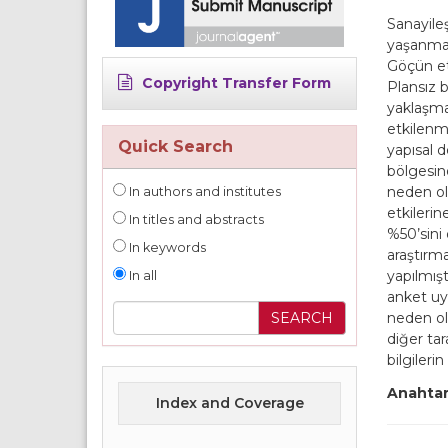
Sanayile
yaşanmas
Göçün etk
Copyright Transfer Form
Plansız 
yaklaşma
etkilenm
Quick Search
yapısal d
bölgesin
neden ol
In authors and institutes
etkileri
In titles and abstracts
%50’sini
In keywords
araştırma
yapılmışt
In all
anket uyg
neden olm
diğer ta
bilgileri
Anahtar
Index and Coverage