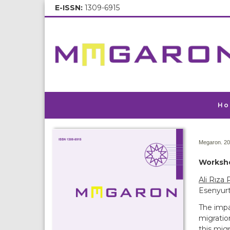
E-ISSN:
1309-6915
Ho
Megaron. 20
Worksho
Ali Rıza 
Esenyurt 
The impa
migratio
this mig