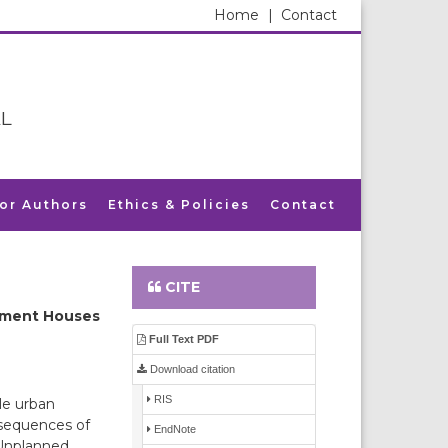
Home
|
Contact
L
for Authors
Ethics & Policies
Contact
CITE
lement Houses
Full Text PDF
Download citation
RIS
le urban
nsequences of
EndNote
. Unplanned