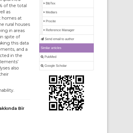
BibTex
 of the total
ell as
Medlars
ct homes at
Procite
he rural houses
ving in areas
Reference Manager
n spite of
Send email to author
king this data
Similar articles
lements, and a
cted in the
PubMed
ttlements’
Google Scholar
lyses also
heir
ability.
akkında Bir