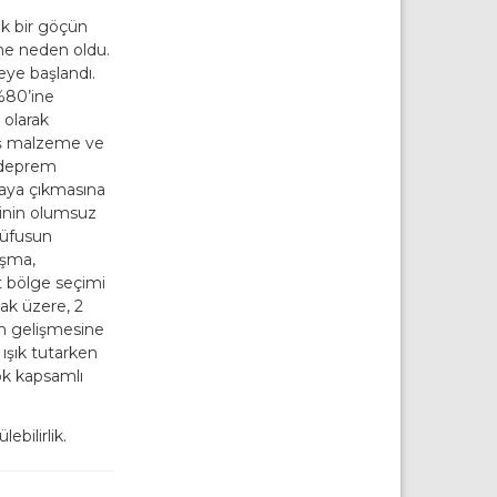
ük bir göçün
ne neden oldu.
meye başlandı.
 %80’ine
 olarak
lış malzeme ve
n deprem
taya çıkmasına
minin olumsuz
nüfusun
ışma,
ot bölge seçimi
mak üzere, 2
in gelişmesine
 ışık tutarken
ok kapsamlı
ebilirlik.