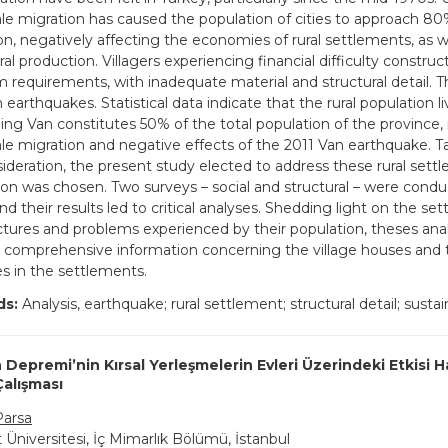
ale migration has caused the population of cities to approach 80%
on, negatively affecting the economies of rural settlements, as w
ral production. Villagers experiencing financial difficulty constru
requirements, with inadequate material and structural detail. T
h earthquakes. Statistical data indicate that the rural population li
ing Van constitutes 50% of the total population of the province, i
ale migration and negative effects of the 2011 Van earthquake. Ta
sideration, the present study elected to address these rural sett
gion was chosen. Two surveys – social and structural – were condu
nd their results led to critical analyses. Shedding light on the se
uctures and problems experienced by their population, theses ana
 comprehensive information concerning the village houses and t
es in the settlements.
ds:
Analysis, earthquake; rural settlement; structural detail; sustain
 Depremi’nin Kırsal Yerleşmelerin Evleri Üzerindeki Etkisi H
Çalışması
Parsa
 Üniversitesi, İç Mimarlık Bölümü, İstanbul