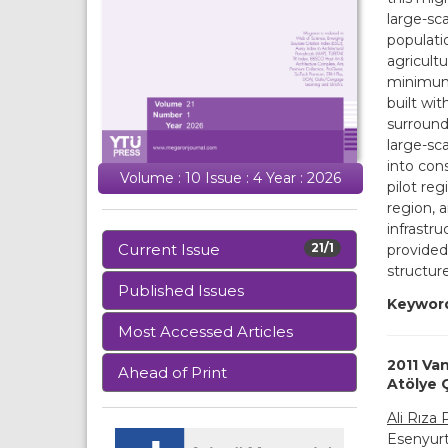
large-sc
populati
agricultu
minimum 
built wit
surround
large-sc
into con
Volume : 10 Issue : 4 Year : 2026
pilot re
region, a
infrastr
Current Issue
21/1
provided
structur
Published Issues
Keywor
Most Accessed Articles
2011 Van
Ahead of Print
Atölye 
Ali Rıza 
Esenyurt