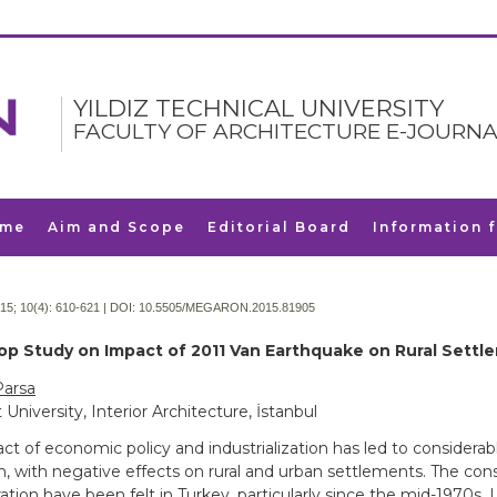
YILDIZ TECHNICAL UNIVERSITY
FACULTY OF ARCHITECTURE E-JOURNA
me
Aim and Scope
Editorial Board
Information 
15; 10(4):
610-621 | DOI:
10.5505/MEGARON.2015.81905
p Study on Impact of 2011 Van Earthquake on Rural Sett
Parsa
University, Interior Architecture, İstanbul
ct of economic policy and industrialization has led to considerab
n, with negative effects on rural and urban settlements. The co
ration have been felt in Turkey, particularly since the mid-1970s