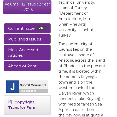
Technical University,
Volume : 12 Issue : 2 Year
İstanbul, Turkey
: 2026
2
Department of
Architecture, Mimar
Sinan Fine Arts
Current Issue
21/1
University, İstanbul,
Turkey
Published Issues
The ancient city of
Caunus lies on the
Most Accessed
southwest shore of
Articles
Anatolia, across the island
Ahead of Print
of Rhodes. In the present
time, it is located within
the borders Köyceğiz
town and is on the
western bank of the
Dalyan River, which
connects Lake Köyceğiz
Copyright
with Mediterranean Sea.
Transfer Form
A port in earlier times,
the city now is at quite a