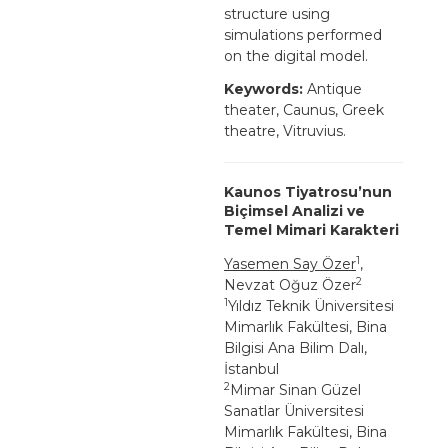
structure using
simulations performed
on the digital model.
Keywords:
Antique
theater, Caunus, Greek
theatre, Vitruvius.
Kaunos Tiyatrosu’nun
Biçimsel Analizi ve
Temel Mimari Karakteri
1
Yasemen Say Özer
,
2
Nevzat Oğuz Özer
1
Yıldız Teknik Üniversitesi
Mimarlık Fakültesi, Bina
Bilgisi Ana Bilim Dalı,
İstanbul
2
Mimar Sinan Güzel
Sanatlar Üniversitesi
Mimarlık Fakültesi, Bina