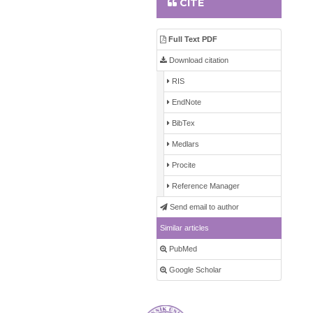
CITE
Full Text PDF
Download citation
RIS
EndNote
BibTex
Medlars
Procite
Reference Manager
Send email to author
Similar articles
PubMed
Google Scholar