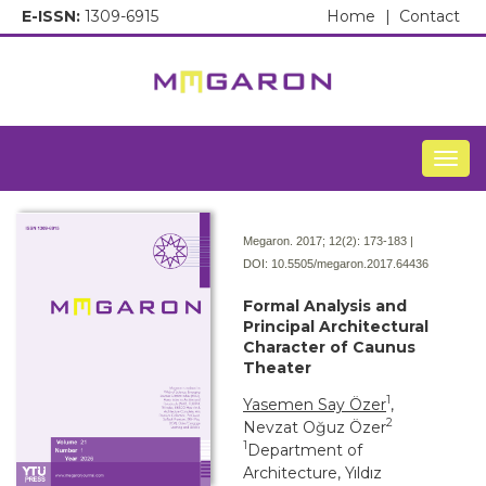
E-ISSN:
1309-6915
Home
|
Contact
Togg
Megaron. 2017; 12(2):
173-183 |
DOI:
10.5505/megaron.2017.64436
Formal Analysis and
Principal Architectural
Character of Caunus
Theater
1
Yasemen Say Özer
,
2
Nevzat Oğuz Özer
1
Department of
Architecture, Yıldız