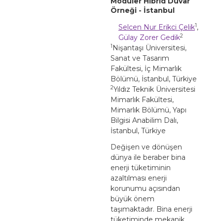
Modüler Hibrid Duvar
Örneği - İstanbul
1
Selcen Nur Erikci Çelik
,
2
Gülay Zorer Gedik
1
Nişantaşı Üniversitesi,
Sanat ve Tasarım
Fakültesi, İç Mimarlık
Bölümü, İstanbul, Türkiye
2
Yıldız Teknik Üniversitesi
Mimarlık Fakültesi,
Mimarlık Bölümü, Yapı
Bilgisi Anabilim Dalı,
İstanbul, Türkiye
Değişen ve dönüşen
dünya ile beraber bina
enerji tüketiminin
azaltılması enerji
korunumu açısından
büyük önem
taşımaktadır. Bina enerji
tüketiminde mekanik