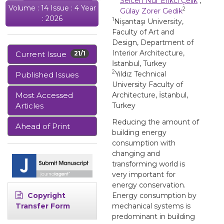
Selcen Nur Erikci Çelik
,
Volume : 14 Issue : 4 Year
2
Gülay Zorer Gedik
: 2026
1
Nişantaşı University,
Faculty of Art and
Design, Department of
Interior Architecture,
Current Issue
21/1
İstanbul, Turkey
2
Yıldız Technical
Published Issues
University Faculty of
Most Accessed
Architecture, İstanbul,
Articles
Turkey
Reducing the amount of
Ahead of Print
building energy
consumption with
changing and
transforming world is
very important for
energy conservation.
Copyright
Energy consumption by
Transfer Form
mechanical systems is
predominant in building