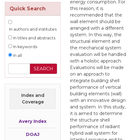
energy consumption. For
Quick Search
this reason, it is
recommended that the
wall element should be
arranged with a different
In authors and institutes
system. In this way, the
In titles and abstracts
structural element and
In keywords
the mechanical system
evaluation will be handled
In all
with a holistic approach.
Evaluations will be made
on an approach to
integrate building shell
performance of vertical
building elements (wall)
Index and
with an innovative design
Coverage
and system. In this study,
it is aimed to determine
the structure shell
Avery Index
performance of radiant
hybrid wall system for
DOAJ
İstanbul province and to