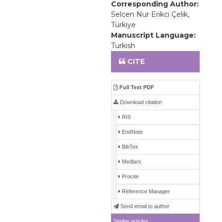
Corresponding Author:
Selcen Nur Erikci Çelik,
Türkiye
Manuscript Language:
Turkish
CITE
Full Text PDF
Download citation
RIS
EndNote
BibTex
Medlars
Procite
Reference Manager
Send email to author
Similar articles