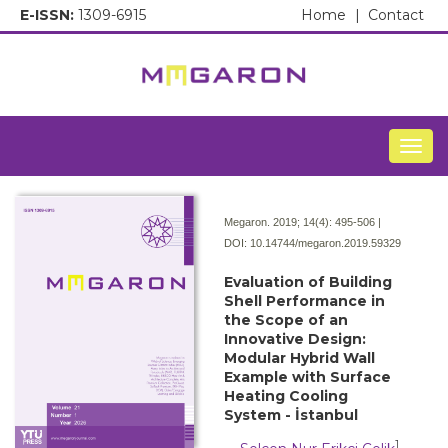
E-ISSN:
1309-6915
Home
|
Contact
Togg
Megaron. 2019; 14(4):
495-506 |
DOI:
10.14744/megaron.2019.59329
Evaluation of Building
Shell Performance in
the Scope of an
Innovative Design:
Modular Hybrid Wall
Example with Surface
Heating Cooling
System - İstanbul
1