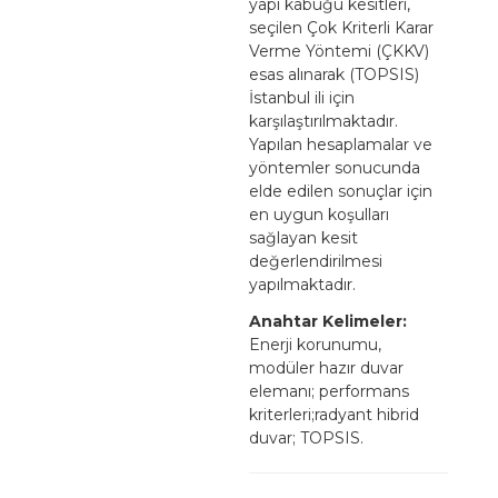
yapı kabuğu kesitleri,
seçilen Çok Kriterli Karar
Verme Yöntemi (ÇKKV)
esas alınarak (TOPSIS)
İstanbul ili için
karşılaştırılmaktadır.
Yapılan hesaplamalar ve
yöntemler sonucunda
elde edilen sonuçlar için
en uygun koşulları
sağlayan kesit
değerlendirilmesi
yapılmaktadır.
Anahtar Kelimeler:
Enerji korunumu,
modüler hazır duvar
elemanı; performans
kriterleri;radyant hibrid
duvar; TOPSIS.