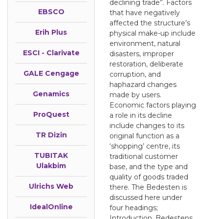
declining trade”. Factors
EBSCO
that have negatively
affected the structure’s
Erih Plus
physical make-up include
environment, natural
ESCI - Clarivate
disasters, improper
restoration, deliberate
GALE Cengage
corruption, and
haphazard changes
Genamics
made by users.
Economic factors playing
ProQuest
a role in its decline
include changes to its
TR Dizin
original function as a
‘shopping’ centre, its
TUBITAK
traditional customer
Ulakbim
base, and the type and
quality of goods traded
Ulrichs Web
there. The Bedesten is
discussed here under
IdealOnline
four headings;
Introduction, Bedestens