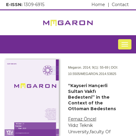
E-ISSN:
1309-6915
Home
|
Contact
Togg
Megaron. 2014; 9(1):
55-69 | DOI:
10.5505/MEGARON.2014.53825
“Kayseri Hançerli
Sultan Vakfı
Bedesteni” in the
Context of the
Ottoman Bedestens
Fernaz Öncel
Yıldız Teknik
Unıversity,faculty Of