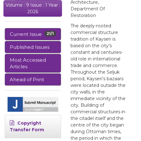
Archıtecture,
Volume : 9 Issue : 1 Year :
Department Of
2026
Restoration
The deeply-rooted
commercial structure
Current Issue
21/1
tradition of Kayseri is
based on the city’s
Published Issues
constant and centuries-
old role in international
Most Accessed
trade and commerce.
Articles
Throughout the Seljuk
period, Kayseri’s bazaars
Ahead of Print
were located outside the
city walls, in the
immediate vicinity of the
city. Building of
commercial structures in
the citadel itself and the
Copyright
centre of the city began
Transfer Form
during Ottoman times,
the period in which the