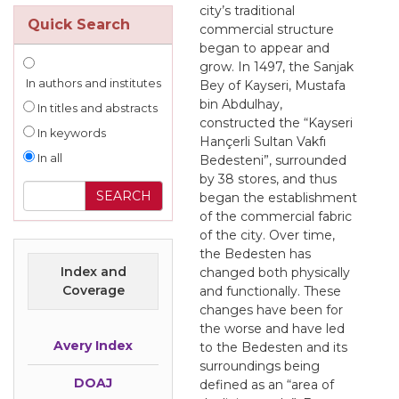
city’s traditional
Quick Search
commercial structure
began to appear and
grow. In 1497, the Sanjak
In authors and institutes
Bey of Kayseri, Mustafa
bin Abdulhay,
In titles and abstracts
constructed the “Kayseri
In keywords
Hançerli Sultan Vakfı
In all
Bedesteni”, surrounded
by 38 stores, and thus
began the establishment
of the commercial fabric
of the city. Over time,
the Bedesten has
Index and
changed both physically
Coverage
and functionally. These
changes have been for
the worse and have led
Avery Index
to the Bedesten and its
surroundings being
DOAJ
defined as an “area of