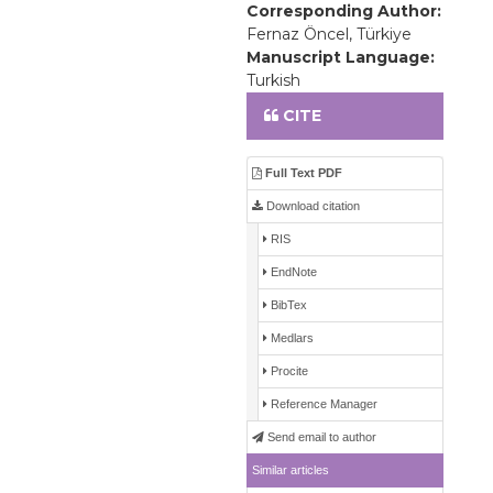
Corresponding Author:
Fernaz Öncel, Türkiye
Manuscript Language:
Turkish
CITE
Full Text PDF
Download citation
RIS
EndNote
BibTex
Medlars
Procite
Reference Manager
Send email to author
Similar articles