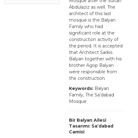
Mosque after the Sultan
Abdülaziz as well. The
architect of this last
mosque is the Balyan
Family who had
significant role at the
construction activity of
the period. It is accepted
that Architect Sarkis
Balyan together with his
brother Agop Balyan
were responsible from
the construction.
Keywords:
Balyan
Family, The Sa’dabad
Mosque
Bir Balyan Ailesi
Tasarımı: Sa’dabad
Camisi