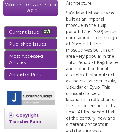
Architecture
Volume : 10 Issue : 3 Year
: 2026
Sa’adabad Mosque was
built as an imperial
mosque in the Tulip
period (1718-1730) which
Current Issue
21/1
corresponds to the reign
Published Issues
of Ahmet III. The
mosque was built in an
Most Accessed
area very popular in the
Articles
Tulip Period at Kağıthane
and not in traditional
Ahead of Print
districts of Istanbul such
as the historic peninsula,
Uskudar or Eyup. This
unusual choice of
location is a reflection of
the characteristics of its
time. At the second half
Copyright
of the century, new and
Transfer Form
different concepts in
architecture were