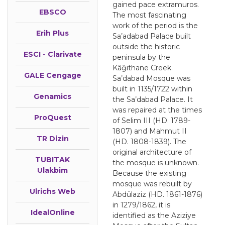
gained pace extramuros.
EBSCO
The most fascinating
work of the period is the
Erih Plus
Sa’adabad Palace built
outside the historic
ESCI - Clarivate
peninsula by the
Kâğıthane Creek.
GALE Cengage
Sa’dabad Mosque was
built in 1135/1722 within
Genamics
the Sa’dabad Palace. It
was repaired at the times
ProQuest
of Selim III (HD. 1789-
1807) and Mahmut II
TR Dizin
(HD. 1808-1839). The
original architecture of
TUBITAK
the mosque is unknown.
Ulakbim
Because the existing
mosque was rebuilt by
Ulrichs Web
Abdülaziz (HD. 1861-1876)
in 1279/1862, it is
IdealOnline
identified as the Aziziye