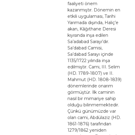
faaliyeti önem
kazanmıştır. Dönemin en
etkili uygulaması, Tarihi
Yarımada dışında, Haliç’e
akan, Kâğıthane Deresi
kıyısında inşa edilen
Sa’adabad Sarayı’dır.
Sa’dabad Camisi,
Sa’dabad Sarayı içinde
1135/1722 yılında inşa
edilmiştir. Cami, III. Selim
(HD. 1789-1807) ve II.
Mahmut (HD. 1808-1839)
dönemlerinde onarım
görmüştür. İlk caminin
nasıl bir mimariye sahip
olduğu bilinmemektedir.
Çünkü günümüzde var
olan cami, Abdülaziz (HD.
1861-1876) tarafından
1279/1862 yeniden