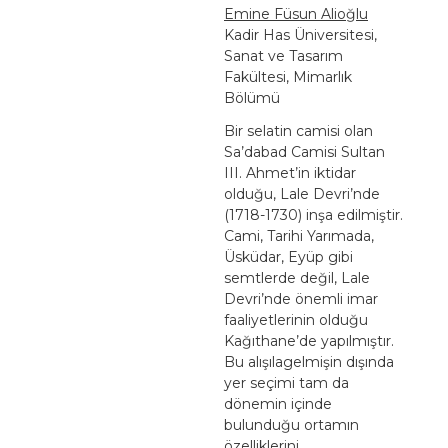
Emine Füsun Alioğlu
Kadir Has Üniversitesi,
Sanat ve Tasarım
Fakültesi, Mimarlık
Bölümü
Bir selatin camisi olan
Sa’dabad Camisi Sultan
III. Ahmet’in iktidar
olduğu, Lale Devri’nde
(1718-1730) inşa edilmiştir.
Cami, Tarihi Yarımada,
Üsküdar, Eyüp gibi
semtlerde değil, Lale
Devri’nde önemli imar
faaliyetlerinin olduğu
Kağıthane’de yapılmıştır.
Bu alışılagelmişin dışında
yer seçimi tam da
dönemin içinde
bulunduğu ortamın
özelliklerini