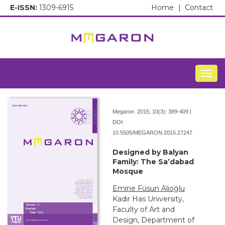
E-ISSN:
1309-6915
Home
|
Contact
Togg
Megaron. 2015; 10(3):
389-409 |
DOI:
10.5505/MEGARON.2015.27247
Designed by Balyan
Family: The Sa’dabad
Mosque
Emine Füsun Alioğlu
Kadir Has University,
Faculty of Art and
Design, Department of