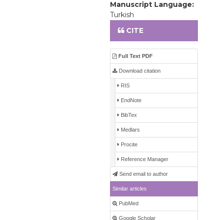
Manuscript Language:
Turkish
CITE
Full Text PDF
Download citation
RIS
EndNote
BibTex
Medlars
Procite
Reference Manager
Send email to author
Similar articles
PubMed
Google Scholar