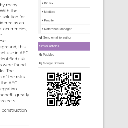
BibTex
d by many
 With the
Medlars
 solution for
Procite
idered as an
ptocurrencies,
Reference Manager
be
Send email to author
ese
Similar articles
kground, this
ract use in AEC
PubMed
entified risk
Google Scholar
ks were found
sks. The
 of the risks
o the AEC
tegration
benefit greatly
projects.
; construction