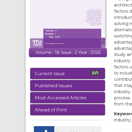
architec
factors 
introduc
solving 
alternat
switchin
advantag
advantag
Volume : 18 Issue : 2 Year : 2026
study ai
industry 
factors 
to includ
Current Issue
21/1
contribut
that may
Published Issues
industry
Most Accessed Articles
process.
from the
Ahead of Print
Keywor
industry