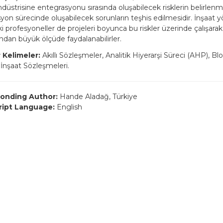
üstrisine entegrasyonu sırasında oluşabilecek risklerin belirlenme
yon sürecinde oluşabilecek sorunların teşhis edilmesidir. İnşaat 
i profesyoneller de projeleri boyunca bu riskler üzerinde çalışara
ndan büyük ölçüde faydalanabilirler.
 Kelimeler:
Akıllı Sözleşmeler, Analitik Hiyerarşi Süreci (AHP), Blok
 İnşaat Sözleşmeleri.
onding Author:
Hande Aladağ, Türkiye
ript Language:
English