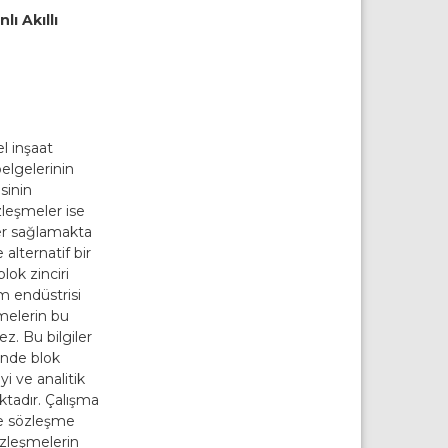
ı Akıllı
l inşaat
elgelerinin
sinin
özleşmeler ise
er sağlamakta
alternatif bir
lok zinciri
m endüstrisi
şmelerin bu
ez. Bu bilgiler
inde blok
yi ve analitik
ktadır. Çalışma
 ve sözleşme
sözleşmelerin