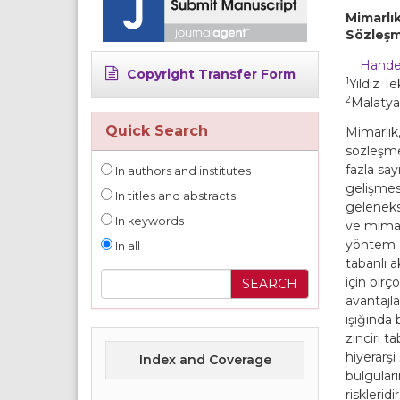
Mimarlık
Sözleşme
Hande
Copyright Transfer Form
1
Yıldız Te
2
Malatya
Quick Search
Mimarlık,
sözleşme
fazla say
In authors and institutes
gelişmesi
In titles and abstracts
geleneks
In keywords
ve mimar
yöntem ol
In all
tabanlı 
için birç
avantajla
ışığında 
zinciri t
hiyerarşi
Index and Coverage
bulguları
risklerid