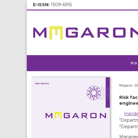
E-ISSN:
1309-6915
Ho
Megaron. 20
Risk fa
enginee
Hande
1
Departme
2
Departm
Manageme