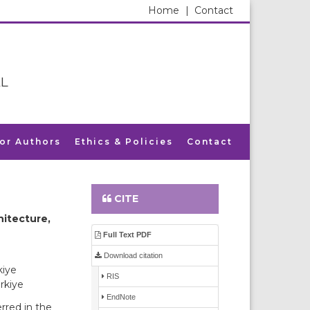
Home
|
Contact
L
for Authors
Ethics & Policies
Contact
CITE
hitecture,
Full Text PDF
Download citation
kiye
RIS
rkiye
EndNote
rred in the