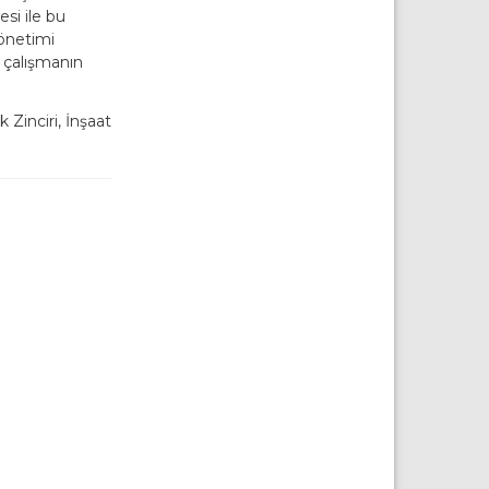
si ile bu
yönetimi
k çalışmanın
 Zinciri, İnşaat