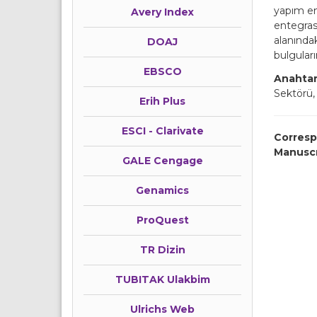
yapım end
Avery Index
entegras
alanındak
DOAJ
bulguları
EBSCO
Anahtar
Sektörü,
Erih Plus
ESCI - Clarivate
Corresp
Manusc
GALE Cengage
Genamics
ProQuest
TR Dizin
TUBITAK Ulakbim
Ulrichs Web