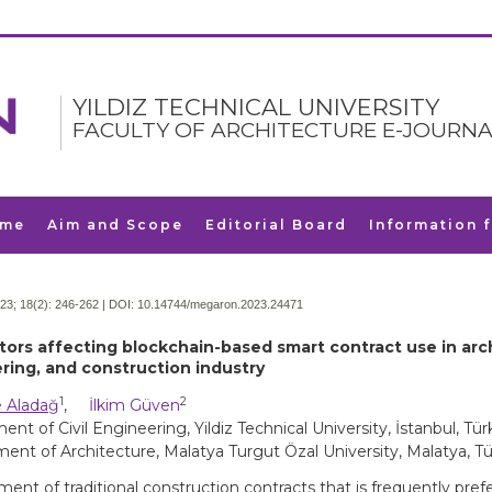
YILDIZ TECHNICAL UNIVERSITY
FACULTY OF ARCHITECTURE E-JOURNA
me
Aim and Scope
Editorial Board
Information 
23; 18(2):
246-262 | DOI:
10.14744/megaron.2023.24471
ctors affecting blockchain-based smart contract use in arc
ring, and construction industry
1
2
 Aladağ
,
İlkim Güven
nt of Civil Engineering, Yildiz Technical University, İstanbul, Tür
ent of Architecture, Malatya Turgut Özal University, Malatya, Tü
nt of traditional construction contracts that is frequently prefe