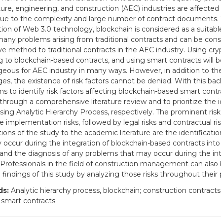
ture, engineering, and construction (AEC) industries are affecte
due to the complexity and large number of contract documents.
tion of Web 3.0 technology, blockchain is considered as a suitable
many problems arising from traditional contracts and can be cons
ive method to traditional contracts in the AEC industry. Using cry
g to blockchain-based contracts, and using smart contracts will 
eous for AEC industry in many ways. However, in addition to th
es, the existence of risk factors cannot be denied. With this bac
ms to identify risk factors affecting blockchain-based smart cont
through a comprehensive literature review and to prioritize the id
using Analytic Hierarchy Process, respectively. The prominent ris
e implementation risks, followed by legal risks and contractual ri
ions of the study to the academic literature are the identification
 occur during the integration of blockchain-based contracts int
 and the diagnosis of any problems that may occur during the in
 Professionals in the field of construction management can also 
 findings of this study by analyzing those risks throughout their 
ds:
Analytic hierarchy process, blockchain; construction contracts
; smart contracts