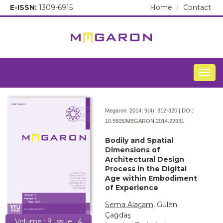
E-ISSN:
1309-6915
Home
|
Contact
Togg
Megaron. 2014; 9(4):
312-320 | DOI:
10.5505/MEGARON.2014.22931
Bodily and Spatial
Dimensions of
Architectural Design
Process in the Digital
Age within Embodiment
of Experience
Sema Alaçam
, Gülen
Çağdaş
Volume : 9 Issue : 4