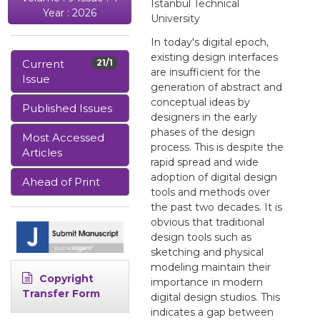
Istanbul Technical
Year : 2026
University
In today's digital epoch,
existing design interfaces
Current
21/1
are insufficient for the
Issue
generation of abstract and
conceptual ideas by
Published Issues
designers in the early
phases of the design
Most Accessed
process. This is despite the
Articles
rapid spread and wide
adoption of digital design
Ahead of Print
tools and methods over
the past two decades. It is
obvious that traditional
design tools such as
sketching and physical
modeling maintain their
Copyright
importance in modern
Transfer Form
digital design studios. This
indicates a gap between