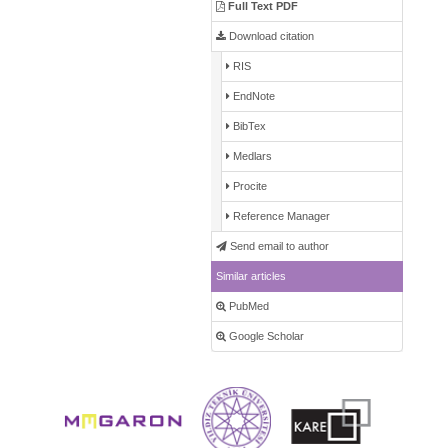
Full Text PDF
Download citation
RIS
EndNote
BibTex
Medlars
Procite
Reference Manager
Send email to author
Similar articles
PubMed
Google Scholar