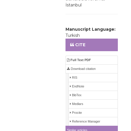
İstanbul
Manuscript Language:
Turkish
CITE
Full Text PDF
Download citation
RIS
EndNote
BibTex
Medlars
Procite
Reference Manager
Similar articles