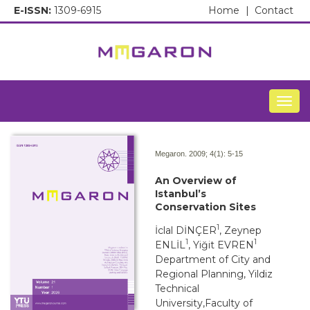
E-ISSN:
1309-6915
Home
|
Contact
Togg
Megaron. 2009; 4(1):
5-15
An Overview of
Istanbul’s
Conservation Sites
1
İclal DİNÇER
, Zeynep
1
1
ENLİL
, Yiğit EVREN
Department of City and
Regional Planning, Yildiz
Technical
University,Faculty of