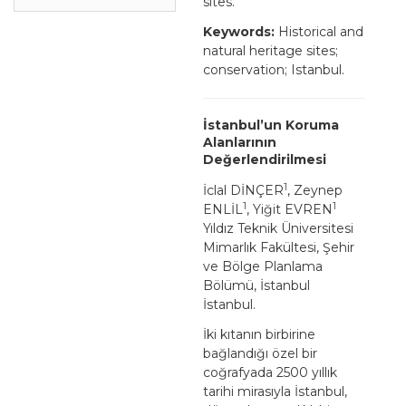
sites.
Keywords:
Historical and
natural heritage sites;
conservation; Istanbul.
İstanbul’un Koruma
Alanlarının
Değerlendirilmesi
1
İclal DİNÇER
, Zeynep
1
1
ENLİL
, Yiğit EVREN
Yıldız Teknik Üniversitesi
Mimarlık Fakültesi, Şehir
ve Bölge Planlama
Bölümü, İstanbul
İstanbul.
İki kıtanın birbirine
bağlandığı özel bir
coğrafyada 2500 yıllık
tarihi mirasıyla İstanbul,