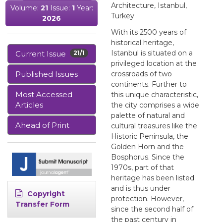
Architecture, Istanbul,
Volume:
21
Issue:
1
Year:
Turkey
2026
With its 2500 years of
historical heritage,
Istanbul is situated on a
Current Issue
21/1
privileged location at the
Published Issues
crossroads of two
continents. Further to
Most Accessed
this unique characteristic,
Articles
the city comprises a wide
palette of natural and
Ahead of Print
cultural treasures like the
Historic Peninsula, the
Golden Horn and the
Bosphorus. Since the
1970s, part of that
heritage has been listed
and is thus under
Copyright
protection. However,
Transfer Form
since the second half of
the past century in