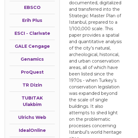
documented, digitalized
EBSCO
and transferred into the
Strategic Master Plan of
Erih Plus
Istanbul, prepared to a
1/100,000 scale. This
ESCI - Clarivate
paper provides a spatial
and quantitative analysis
GALE Cengage
of the city’s natural,
archeological, historical,
Genamics
and urban conservation
areas, all of which have
ProQuest
been listed since the
1970s - when Turkey’s
TR Dizin
conservation legislation
was expanded beyond
TUBITAK
the scale of single
Ulakbim
buildings. It also
attempts to shed light
Ulrichs Web
on the problematic
processes concerning
IdealOnline
Istanbul’s world heritage