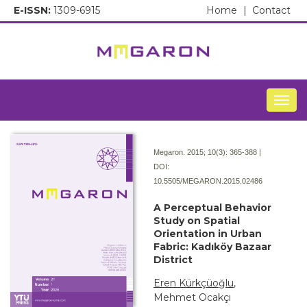
E-ISSN:
1309-6915
Home
|
Contact
Togg
Megaron. 2015; 10(3):
365-388 |
DOI:
10.5505/MEGARON.2015.02486
A Perceptual Behavior
Study on Spatial
Orientation in Urban
Fabric: Kadıköy Bazaar
District
Eren Kürkçüoğlu
,
Mehmet Ocakçı