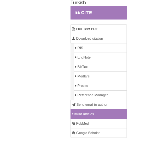
Turkish
CITE
Full Text PDF
Download citation
RIS
EndNote
BibTex
Medlars
Procite
Reference Manager
Send email to author
Similar articles
PubMed
Google Scholar