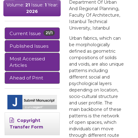
Department Of Urban
Volume:
21
Issue:
1
Year:
And Regional Planning,
2026
Faculty Of Architecture,
Istanbul Technical
University, Istanbul
Current Issue
21/1
Urban fabrics, which can
be morphologically
Published Issues
defined as geometric
compositions of solids
Most Accessed
and voids, are also unique
Articles
patterns including
different social and
Ahead of Print
psychological layers
depending on location,
socio-cultural structure
and user profile. The
main backbone of these
patterns is the network
Copyright
of open spaces, which
Transfer Form
individuals can move
through different route