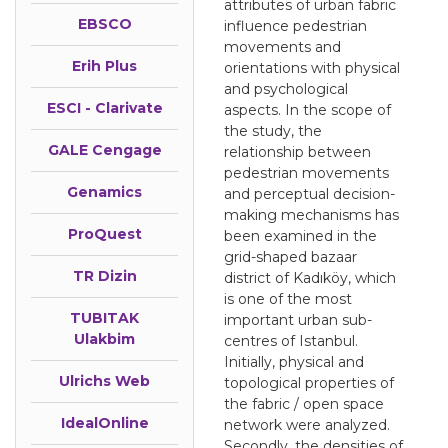
attributes of urban fabric
EBSCO
influence pedestrian
movements and
Erih Plus
orientations with physical
and psychological
ESCI - Clarivate
aspects. In the scope of
the study, the
GALE Cengage
relationship between
pedestrian movements
Genamics
and perceptual decision-
making mechanisms has
ProQuest
been examined in the
grid-shaped bazaar
TR Dizin
district of Kadıköy, which
is one of the most
TUBITAK
important urban sub-
Ulakbim
centres of Istanbul.
Initially, physical and
Ulrichs Web
topological properties of
the fabric / open space
IdealOnline
network were analyzed.
Secondly, the densities of